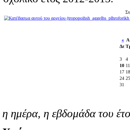
Συ
«
Αύ
Δε
Τ
3
4
10
11
17
1
24
2
31
η ημέρα,
η εβδομάδα του έτ