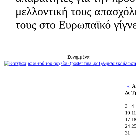
μελλοντική τους απασχόλ
τους στο Ευρωπαϊκό γίγνε
Συνημμένα:
Αφίσα εκδήλωση
«
Αύ
Δε
Τ
3
4
10
11
17
1
24
2
31