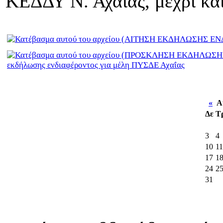
ΚΕΔΔΥ Ν. Αχαΐας, μέχρι κα
εκδήλωσης ενδιαφέροντος για μέλη ΠΥΣΔΕ Αχαΐας
«
Αύ
Δε
Τ
3
4
10
11
17
1
24
2
31