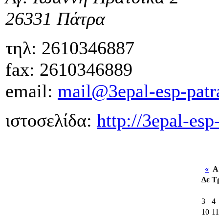
26331 Πάτρα
τηλ: 26
fax: 2610346889
email:
mail@3epal-esp-patra
ιστοσελίδα:
http://3epal-esp
«
Αύ
Δε
Τ
3
4
10
11