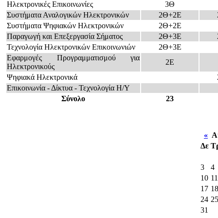
Ηλεκτρονικές Επικοινωνίες
3Θ
Συστήματα Αναλογικών Ηλεκτρονικών
2Θ+2Ε
Συστήματα Ψηφιακών Ηλεκτρονικών
2Θ+2Ε
Παραγωγή και Επεξεργασία Σήματος
2Θ+3Ε
Τεχνολογία Ηλεκτρονικών Επικοινωνιών
2Θ+3Ε
Εφαρμογές Προγραμματισμού για
2Ε
Ηλεκτρονικούς
Ψηφιακά Ηλεκτρονικά
Επικοινωνία - Δίκτυα - Τεχνολογία Η/Υ
Σύνολο
23
«
Αύ
Δε
Τ
3
4
10
11
17
1
24
2
31