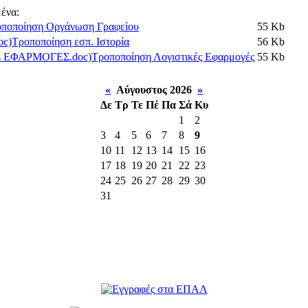
ένα:
ποποίηση Οργάνωση Γραφείου
55 Kb
Τροποποίηση εσπ. Ιστορία
56 Kb
Τροποποίηση Λογιστικές Εφαρμογές
55 Kb
«
Αύγουστος 2026
»
Δε
Τρ
Τε
Πέ
Πα
Σά
Κυ
1
2
3
4
5
6
7
8
9
10
11
12
13
14
15
16
17
18
19
20
21
22
23
24
25
26
27
28
29
30
31