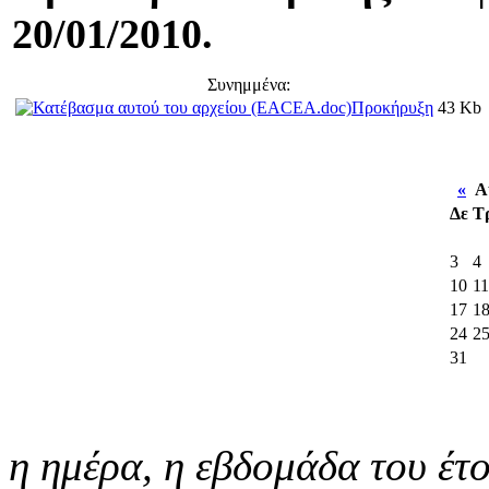
20/01/2010.
Συνημμένα:
Προκήρυξη
43 Kb
«
Αύ
Δε
Τ
3
4
10
11
17
1
24
2
31
η ημέρα,
η εβδομάδα του έτ