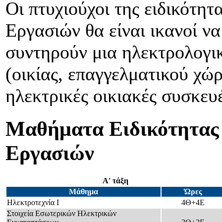
Οι πτυχιούχοι της ειδικότη
Εργασιών θα είναι ικανοί να
συντηρούν μια ηλεκτρολογι
(οικίας, επαγγελματικού χώ
ηλεκτρικές οικιακές συσκευέ
Μαθήματα Ειδικότητας
Εργασιών
Α' τάξη
Μάθημα
Ώρες
Ηλεκτροτεχνία Ι
4Θ+4Ε
Στοιχεία Εσωτερικών Ηλεκτρικών