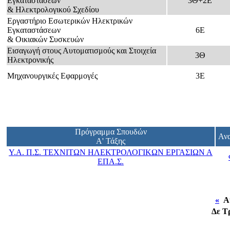
Εγκαταστάσεων
3Θ+2Ε
& Ηλεκτρολογικού Σχεδίου
Εργαστήριο Εσωτερικών Ηλεκτρικών
Εγκαταστάσεων
6Ε
& Οικιακών Συσκευών
Εισαγωγή στους Αυτοματισμούς και Στοιχεία
3Θ
Ηλεκτρονικής
Μηχανουργικές Εφαρμογές
3Ε
Πρόγραμμα Σπουδών
Ανα
Α' Τάξης
Υ.Α. Π.Σ. ΤΕΧΝΙΤΩΝ ΗΛΕΚΤΡΟΛΟΓΙΚΩΝ ΕΡΓΑΣΙΩΝ Α
ΕΠΑ.Σ.
«
Αύ
Δε
Τ