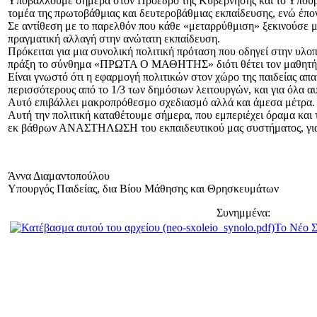
Υποβάλλουμε σήμερα στον Πρόεδρο της Κυβέρνησης και το Υπουργι
τομέα της πρωτοβάθμιας και δευτεροβάθμιας εκπαίδευσης, ενώ έπον
Σε αντίθεση με το παρελθόν που κάθε «μεταρρύθμιση» ξεκινούσε με
πραγματική αλλαγή στην ανώτατη εκπαίδευση.
Πρόκειται για μια συνολική πολιτική πρόταση που οδηγεί στην υλο
πράξη το σύνθημα «ΠΡΩΤΑ Ο ΜΑΘΗΤΗΣ» διότι θέτει τον μαθητή σ
Είναι γνωστό ότι η εφαρμογή πολιτικών στον χώρο της παιδείας απα
περισσότερους από το 1/3 των δημόσιων λειτουργών, και για όλα α
Αυτό επιβάλλει μακροπρόθεσμο σχεδιασμό αλλά και άμεσα μέτρα. Μ
Αυτή την πολιτική καταθέτουμε σήμερα, που εμπεριέχει όραμα και τ
εκ βάθρων ΑΝΑΣΤΗΛΩΣΗ του εκπαιδευτικού μας συστήματος, γι
Άννα Διαμαντοπούλου
Υπουργός Παιδείας, δια Βίου Μάθησης και Θρησκευμάτων
Συνημμένα:
Το Νέο Σ