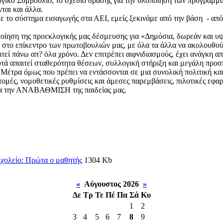
κό Συμβούλιο, το σχέδιο δράσης για την υλοποίηση των προγραμματι
ται και άλλα.
 το σύστημα εισαγωγής στα ΑΕΙ, εμείς ξεκινάμε από την βάση - από 
ποίηση της προεκλογικής μας δέσμευσης για «Δημόσια, δωρεάν και υψ
το επίκεντρο των πρωτοβουλιών μας, με όλα τα άλλα να ακολουθού
ιτεί πάνω απ? όλα χρόνο. Δεν επιτρέπει αιφνιδιασμούς, έχει ανάγκη
υτά απαιτεί σταθερότητα θέσεων, συλλογική στήριξη και μεγάλη προσ
έτρα όμως που πρέπει να εντάσσονται σε μια συνολική πολιτική και
ομές, νομοθετικές ρυθμίσεις και άμεσες παρεμβάσεις, πιλοτικές εφαρμ
α την ΑΝΑΒΑΘΜΙΣΗ της παιδείας μας.
χολείο: Πρώτα ο μαθητής
1304 Kb
«
Αύγουστος 2026
»
Δε
Τρ
Τε
Πέ
Πα
Σά
Κυ
1
2
3
4
5
6
7
8
9