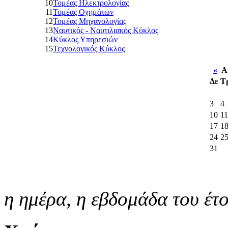
10
Τομέας Ηλεκτρολογίας
11
Τομέας Οχημάτων
12
Τομέας Μηχανολογίας
13
Ναυτικός - Ναυτιλιακός Κύκλος
14
Κύκλος Υπηρεσιών
15
Τεχνολογικός Κύκλος
«
Αύ
Δε
Τ
3
4
10
11
17
1
24
2
31
η ημέρα,
η εβδομάδα του έτ