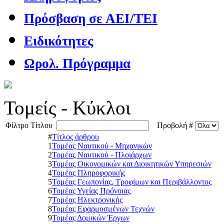
Πρόσβαση σε ΑΕΙ/ΤΕΙ
Ειδικότητες
Ωρολ. Πρόγραμμα
Τομείς - Κύκλοι
Φίλτρο Τίτλου
Προβολή #
#
Τίτλος άρθρου
1
Τομέας Ναυτικού - Μηχανικών
2
Τομέας Ναυτικού - Πλοιάρχων
3
Τομέας Οικονομικών και Διοικητικών Υπηρεσιών
4
Τομέας Πληροφορικής
5
Τομέας Γεωπονίας, Τροφίμων και Περιβάλλοντος
6
Τομέας Υγείας Πρόνοιας
7
Τομέας Ηλεκτρονικής
8
Τομέας Εφαρμοσμένων Τεχνών
9
Τομέας Δομικών Έργων