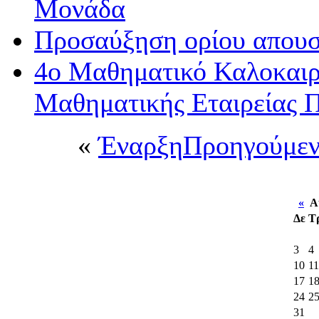
Μονάδα
Προσαύξηση ορίου απου
4ο Μαθηματικό Καλοκαιρι
Μαθηματικής Εταιρείας 
«
Έναρξη
Προηγούμε
«
Αύ
Δε
Τ
3
4
10
11
17
1
24
2
31