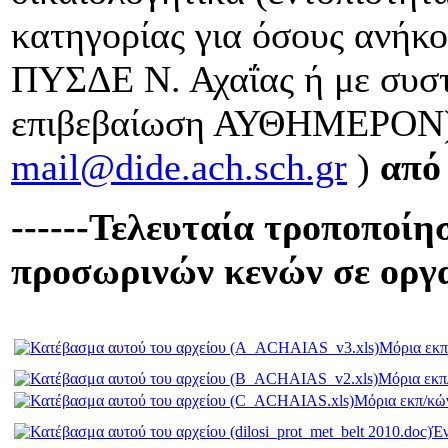
κατηγορίας για όσους ανήκο
ΠΥΣΔΕ Ν. Αχαΐας ή με συστ
επιβεβαίωση ΑΥΘΗΜΕΡΟΝ) 
mail@dide.ach.sch.gr
)
από 
------Τελευταία τροποποί
προσωρινών κενών σε οργαν
Μόρια εκπ
Μόρια εκπ/
Μόρια εκπ/κών
Έν