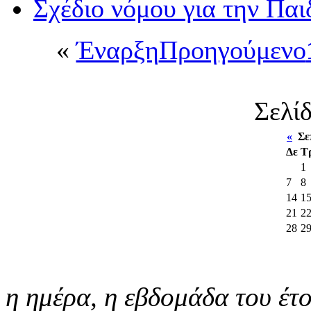
Σχέδιο νόμου για την Παι
«
Έναρξη
Προηγούμενο
Σελί
«
Σεπ
Δε
Τ
1
7
8
14
1
21
2
28
2
η ημέρα,
η εβδομάδα του έτ