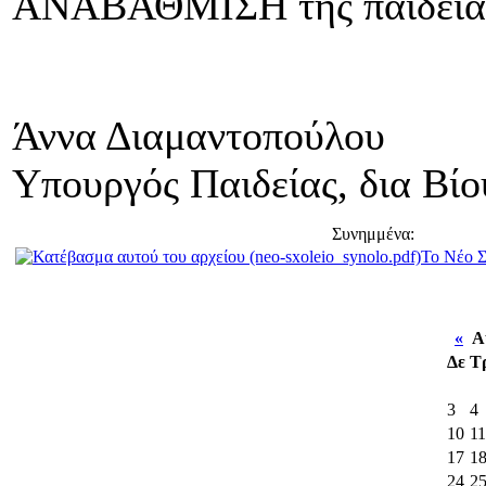
ΑΝΑΒΑΘΜΙΣΗ της παιδείας
Άννα Διαμαντοπούλου
Υπουργός Παιδείας, δια Β
Συνημμένα:
Το Νέο Σ
«
Αύ
Δε
Τ
3
4
10
11
17
1
24
2