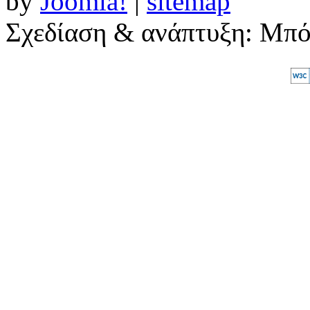
by
Joomla!
|
sitemap
Σχεδίαση & ανάπτυξη: Μπ