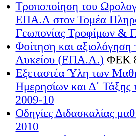
Τροποποίηση του Ωρολογ
ΕΠΑ.Λ στον Τομέα Πληρο
Γεωπονίας Τροφίμων & Π
Φοίτηση και αξιολόγηση
Λυκείου (ΕΠΑ.Λ.)
ΦΕΚ 8
Εξεταστέα Ύλη των Μαθη
Ημερησίων και Δ΄ Τάξης 
2009-10
Οδηγίες Διδασκαλίας μ
2010