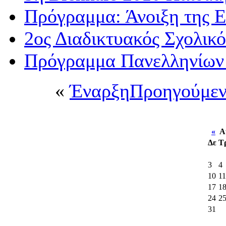
Πρόγραμμα: Άνοιξη της 
2ος Διαδικτυακός Σχολι
Πρόγραμμα Πανελληνίων
«
Έναρξη
Προηγούμε
«
Αύ
Δε
Τ
3
4
10
11
17
1
24
2
31