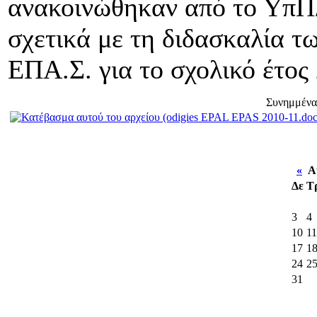
ανακοινώθηκαν από το ΥπΠ
σχετικά με τη διδασκαλία 
ΕΠΑ.Σ. για το σχολικό έτος
Συνημμένα
«
Αύ
Δε
Τ
3
4
10
11
17
1
24
2
31