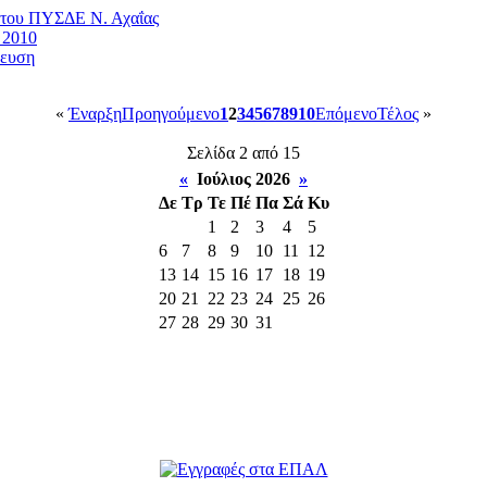
 του ΠΥΣΔΕ Ν. Αχαΐας
 2010
δευση
«
Έναρξη
Προηγούμενο
1
2
3
4
5
6
7
8
9
10
Επόμενο
Τέλος
»
Σελίδα 2 από 15
«
Ιούλιος 2026
»
Δε
Τρ
Τε
Πέ
Πα
Σά
Κυ
1
2
3
4
5
6
7
8
9
10
11
12
13
14
15
16
17
18
19
20
21
22
23
24
25
26
27
28
29
30
31