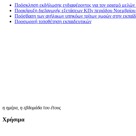
Πρόσκληση εκδήλωσης ενδιαφέροντος για τον ορισμό μελών
Προκήρυξη διεξαγωγής εξετάσεων ΚΠγ περιόδου Νοεμβρίου
Πρόσβαση των ανήλικων υπηκόων τρίτων χωρών στην εκπαί
Προσωρινή τοποθέτηση εκπαιδευτικών
η ημέρα,
η εβδομάδα του έτους
Χρήσιμα