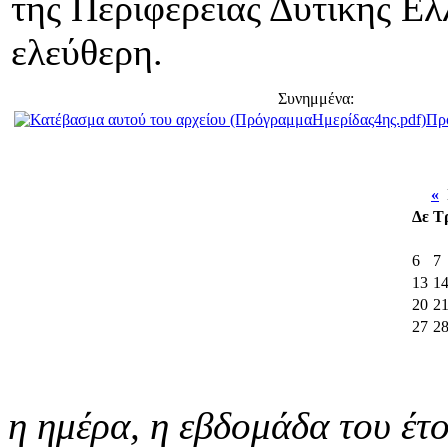
της Περιφέρειας Δυτικής Ελ
ελεύθερη.
Συνημμένα:
Πρ
«
Ι
Δε
Τ
6
7
13
1
20
2
27
2
η ημέρα,
η εβδομάδα του έτ